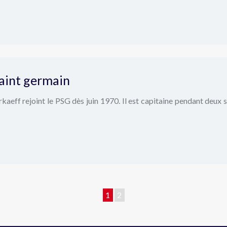
aint germain
rkaeff rejoint le PSG dès juin 1970. Il est capitaine pendant deux 
1
2