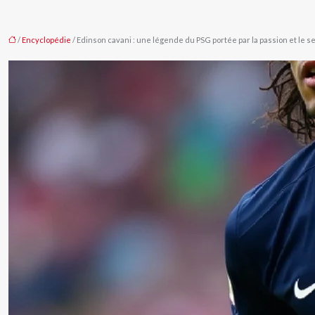
/
Encyclopédie
/ Edinson cavani : une légende du PSG portée par la passion et le s