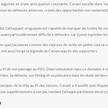
 aiguisée et d’une anticipation constante. Cavani excelle dans l’
nisé les défenses adverses, créant des opportunités non seulement
té. L’attaquant uruguayen est capable de marquer de toutes les man
vani particulièrement difficile à défendre, car il peut exploiter la
ons spectaculaires comme des reprises de volée en pleine course ou
ont aussi forgé la légende de Cavani auprès des supporters.
 fil de son passage au PSG. Déjà redoutable dans ce domaine à son 
riens. Sa détente, son timing et sa puissance dans les duels aériens 
arqués de la tête au fil des saisons. Cavani a travaillé spécifique
sion supplémentaire à son jeu, rendant l’attaque parisienne encore 
n