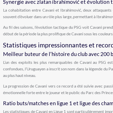
Synergie avec zlatan ibrahimović et évolution 
La cohabitation entre Cavani et Ibrahimović, deux attaquants 
souvent d’évoluer dans un rôle plus large, permettant à Ibrahimov
Au fil des saisons, l’évolution tactique du PSG voit Cavani pre
début de la période la plus prolifique de Cavani sous les couleurs
Statistiques impressionnantes et recor
Meilleur buteur de l’histoire du club avec 200 
L’un des exploits les plus remarquables de Cavani au PSG est
confondues, l’Uruguayen a inscrit son nom dans la légende du Pa
au plus haut niveau.
La progression de Cavani vers ce record a été suivie avec pas
émotionnelle forte entre le joueur et le public du Parc des Prin
Ratio buts/matches en ligue 1 et ligue des cha
Les statistiques de Cavani en Ligue 1 sont particulièrement imp