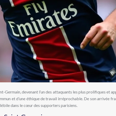
nt-Germain, devenant l’un des attaquants les plus prolifiques et ap
mun et d’une éthique de travail irréprochable. De son arrivée fra
délébile dans le cœur des supporters parisiens.