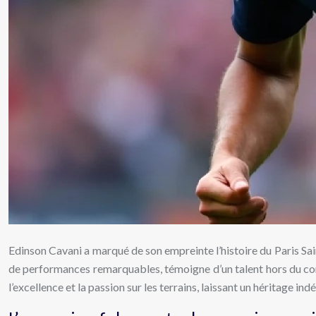
Edinson Cavani a marqué de son empreinte l’histoire du Paris Sai
de performances remarquables, témoigne d’un talent hors du com
l’excellence et la passion sur les terrains, laissant un héritage in