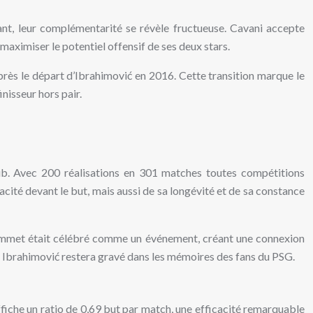
ant, leur complémentarité se révèle fructueuse. Cavani accepte
maximiser le potentiel offensif de ses deux stars.
près le départ d’Ibrahimović en 2016. Cette transition marque le
nisseur hors pair.
lub. Avec 200 réalisations en 301 matches toutes compétitions
ité devant le but, mais aussi de sa longévité et de sa constance
 sommet était célébré comme un événement, créant une connexion
an Ibrahimović restera gravé dans les mémoires des fans du PSG.
fiche un ratio de 0,69 but par match, une efficacité remarquable