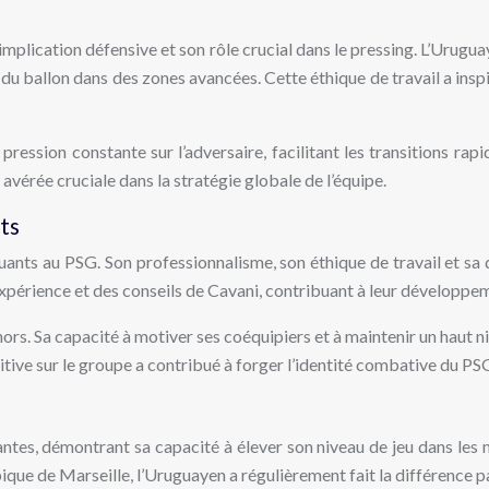
implication défensive et son rôle crucial dans le pressing. L’Urugu
 du ballon dans des zones avancées. Cette éthique de travail a insp
ession constante sur l’adversaire, facilitant les transitions rapid
avérée cruciale dans la stratégie globale de l’équipe.
ts
ants au PSG. Son professionnalisme, son éthique de travail et sa 
périence et des conseils de Cavani, contribuant à leur développem
hors. Sa capacité à motiver ses coéquipiers et à maintenir un haut 
ositive sur le groupe a contribué à forger l’identité combative du P
rtantes, démontrant sa capacité à élever son niveau de jeu dans le
que de Marseille, l’Uruguayen a régulièrement fait la différence par