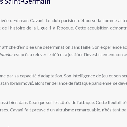
is Saint-Germain
rivée d’Edinson Cavani. Le club parisien débourse la somme astr
ux de l’histoire de la Ligue 1 à l’époque. Cette acquisition démo
r affiche d’emblée une détermination sans faille. Son expérience 
Matador
est prêt à relever le défi et à justifier l’investissement conse
nne par sa capacité d’adaptation. Son intelligence de jeu et son s
tan Ibrahimović, alors fer de lance de l’attaque parisienne, se dé
ssi bien dans l’axe que sur les côtés de l’attaque. Cette flexibilit
ses. Cavani fait preuve d’un altruisme remarquable, n’hésitant pas