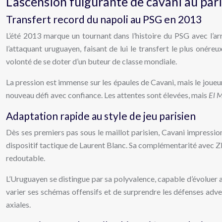
L’ascension fulgurante de cavani au par
Transfert record du napoli au PSG en 2013
L’été 2013 marque un tournant dans l’histoire du PSG avec l’ar
l’attaquant uruguayen, faisant de lui le transfert le plus onére
volonté de se doter d’un buteur de classe mondiale.
La pression est immense sur les épaules de Cavani, mais le joueu
nouveau défi avec confiance. Les attentes sont élevées, mais
El 
Adaptation rapide au style de jeu parisien
Dès ses premiers pas sous le maillot parisien, Cavani impressio
dispositif tactique de Laurent Blanc. Sa complémentarité avec Zla
redoutable.
L’Uruguayen se distingue par sa polyvalence, capable d’évoluer au
varier ses schémas offensifs et de surprendre les défenses adver
axiales.