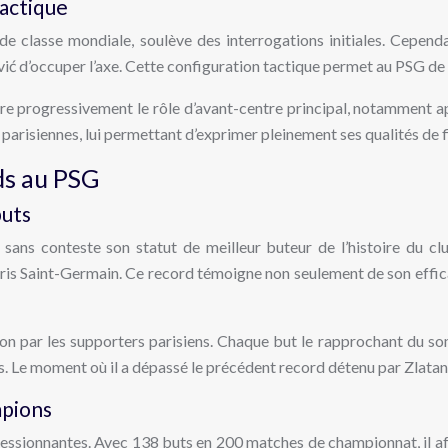
tactique
de classe mondiale, soulève des interrogations initiales. Cepend
ić d’occuper l’axe. Cette configuration tactique permet au PSG de 
ndre progressivement le rôle d’avant-centre principal, notamment a
 parisiennes, lui permettant d’exprimer pleinement ses qualités de fi
ds au PSG
buts
 sans conteste son statut de meilleur buteur de l’histoire du c
ris Saint-Germain. Ce record témoigne non seulement de son efficac
sion par les supporters parisiens. Chaque but le rapprochant du
ces. Le moment où il a dépassé le précédent record détenu par Zlat
mpions
ressionnantes. Avec 138 buts en 200 matches de championnat, il af