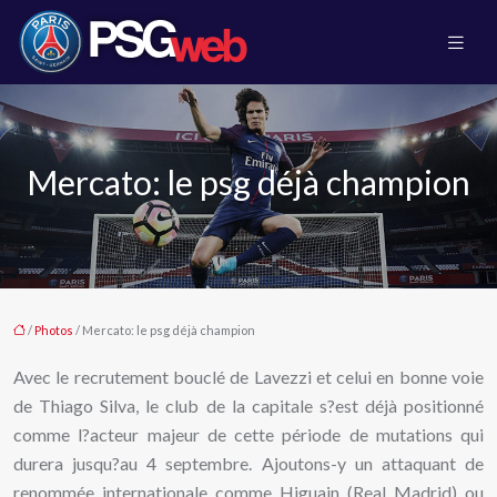
Mercato: le psg déjà champion
/
Photos
/ Mercato: le psg déjà champion
Avec le recrutement bouclé de Lavezzi et celui en bonne voie
de Thiago Silva, le club de la capitale s?est déjà positionné
comme l?acteur majeur de cette période de mutations qui
durera jusqu?au 4 septembre. Ajoutons-y un attaquant de
renommée internationale comme Higuain (Real Madrid) ou