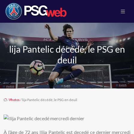
lija Pantelic décédé, le PSG en
deuil
/
Photos
/ lija Pantelic décédé, le PSG en deuil
À l’âge de 72 ans Ilija Pantelic est decedé ce dernier mercredi