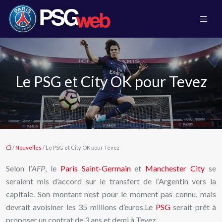
Le PSG et City OK pour Tevez
/
Nouvelles
/ Le PSG et City OK pour Tevez
Selon l’
AFP
, le
Paris Saint-Germain
et
Manchester City
se
seraient mis d’accord sur le transfert de l’Argentin vers la
capitale. Son montant n’est pour le moment pas connu, mais
devrait avoisiner les 35 millions d’euros.Le
PSG
serait prêt à
proposer un contrat de 3 ans et demi à Tevez.