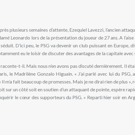
près plusieurs semaines d’attente, Ezequiel Lavezzi, l’ancien atta
t exclamé Leonardo lors de la présentation du joueur de 27 ans. A l’a
 séduit. D’ici peu, le PSG va devenir un club puissant en Europe, dit
 notamment eu le loisir de discuter des avantages de la capitale av
lle, raconte-t-il. Mais nous n’en avons pas discuté dernièrement. Il é
is, le Madrilène Gonzalo Higuain. « J’ai parlé avec lui du PSG, avo
« Il m’a fait beaucoup de promesses. Mais je ne dirai rien de plus », 
soit sur un côté soit en soutien d’un attaquant de pointe, espère rap
r conquérir le cœur des supporteurs du PSG. » Reparti hier soir en 