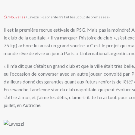
/
Nouvelles
/ Lavezzi : «Leonardo m’a fait beaucoup de promesses»
Il est la première recrue estivale du PSG. Mais pas la moindre! A
le club de la capitale. « Il va marquer l’histoire du club », s’es
75 kg) arbore lui aussi un grand sourire. « C’est le projet qui m’a
monde rêve de vivre un jour à Paris. » L’international argentin a
« Il m’a dit que c’était un grand club et que la ville était très be
eu l’occasion de converser avec un autre joueur convoité par Par
d’ailleurs donné des garanties quant aux futurs renforts de l’été? 
En revanche, l’ancienne star du club napolitain, qui peut évoluer 
s’offre à moi, et j’aime les défis, clame-t-il. Je ferai tout pou
juillet, en Autriche.