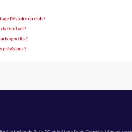
ge l’histoire du club ?
 du football ?
ris sportifs ?
 prévisions ?
 à la fusion de Paris FC et le Stade Saint-Germain. L’équipe rasse