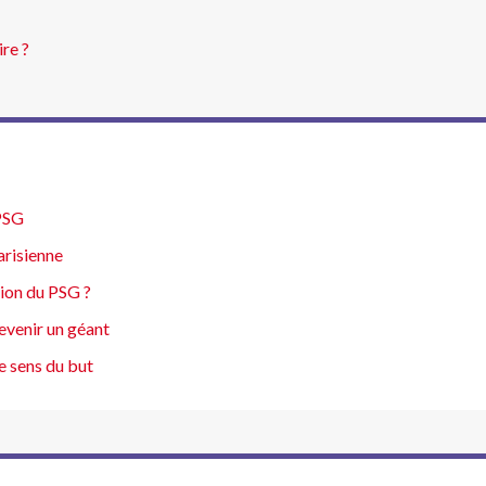
ire ?
 PSG
arisienne
tion du PSG ?
evenir un géant
e sens du but