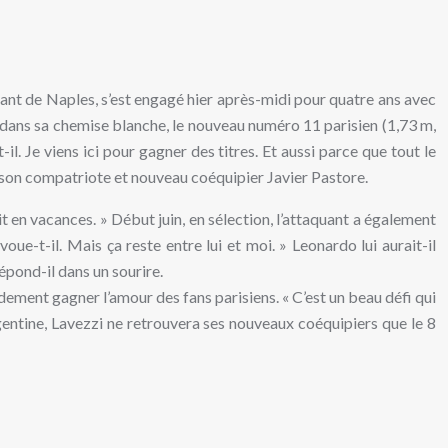
quant de Naples, s’est engagé hier après-midi pour quatre ans avec
ise dans sa chemise blanche, le nouveau numéro 11 parisien (1,73 m,
-il. Je viens ici pour gagner des titres. Et aussi parce que tout le
ec son compatriote et nouveau coéquipier Javier Pastore.
tait en vacances. » Début juin, en sélection, l’attaquant a également
ue-t-il. Mais ça reste entre lui et moi. » Leonardo lui aurait-il
répond-il dans un sourire.
idement gagner l’amour des fans parisiens. « C’est un beau défi qui
Argentine, Lavezzi ne retrouvera ses nouveaux coéquipiers que le 8