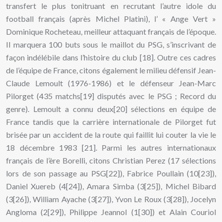
transfert le plus tonitruant en recrutant l’autre idole du
football français (après Michel Platini), l’ « Ange Vert »
Dominique Rocheteau, meilleur attaquant français de l’époque.
Il marquera 100 buts sous le maillot du PSG, s’inscrivant de
façon indélébile dans l’histoire du club [18]. Outre ces cadres
de l’équipe de France, citons également le milieu défensif Jean-
Claude Lemoult (1976-1986) et le défenseur Jean-Marc
Pilorget (435 matchs[19] disputés avec le PSG ; Record du
genre). Lemoult a connu deux[20] sélections en équipe de
France tandis que la carrière internationale de Pilorget fut
brisée par un accident de la route qui faillit lui couter la vie le
18 décembre 1983 [21]. Parmi les autres internationaux
français de l’ère Borelli, citons Christian Perez (17 sélections
lors de son passage au PSG[22]), Fabrice Poullain (10[23]),
Daniel Xuereb (4[24]), Amara Simba (3[25]), Michel Bibard
(3[26]), William Ayache (3[27]), Yvon Le Roux (3[28]), Jocelyn
Angloma (2[29]), Philippe Jeannol (1[30]) et Alain Couriol