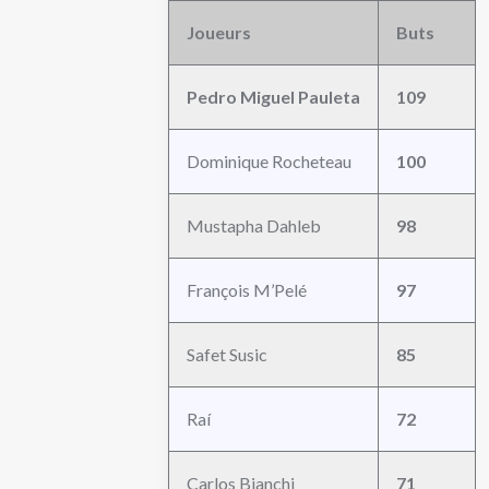
Joueurs
Buts
Pedro Miguel Pauleta
109
Dominique Rocheteau
100
Mustapha Dahleb
98
François M’Pelé
97
Safet Susic
85
Raí
72
Carlos Bianchi
71