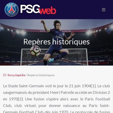
Repères historiques
/
Encyclopédie
/ Repères historiques
Le Stade Saint-Germain voit le jour le 21 juin 1904[1]. Le club
sangermanois du président Henri Patrelle accède en Division 2
en 1970[2]. Une fusion s’opère alors avec le Paris Football
Club, club virtuel, pour donner naissance au Paris Saint-
Germain Football Club dès juin 1970. Le protocole de fusion